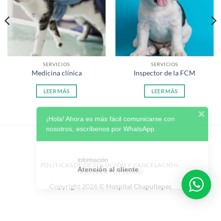
SERVICIOS
SERVICIOS
Medicina clínica
Inspector de la FCM
LEER MÁS
LEER MÁS
¡Hola! Ahora es más fácil comunicarse con
nosotros, escríbenos por WhatsApp.
Información
Atención al cliente
POLÍTICAS DE DEVOLUCIÓN Y CANCELACIÓN
RASTREA TU PEDIDO
Copyright 2026 ©
Hospital Chapultepec